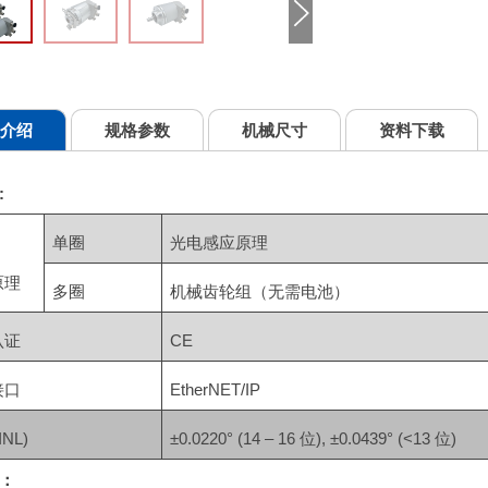
介绍
规格参数
机械尺寸
资料下载
:
单圈
光电感应原理
原理
多圈
机械齿轮组（无需电池）
认证
CE
接口
EtherNET/IP
INL)
±0.0220° (14 – 16 位), ±0.0439° (<13 位)
：