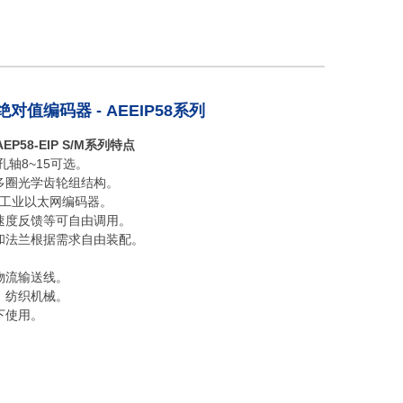
电绝对值编码器 - AEEIP58系列
58-EIP S/M系列特点
盲孔轴8~15可选。
，多圈光学齿轮组结构。
/IP 工业以太网编码器。
及速度反馈等可自由调用。
轴和法兰根据需求自由装配。
物流输送线。
、纺织机械。
下使用。