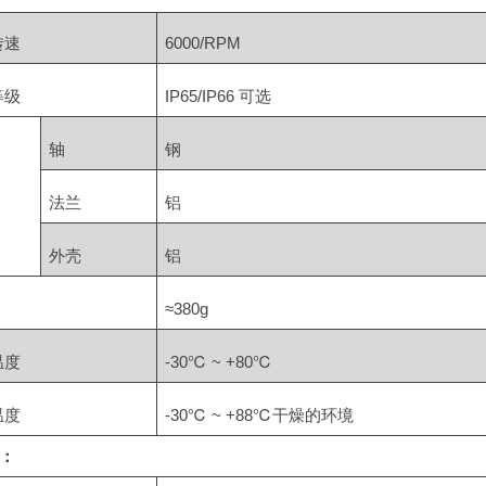
转速
6000/RPM
等级
IP65/IP66 可选
轴
钢
法兰
铝
外壳
铝
≈380g
温度
-30℃ ~ +80℃
温度
-30℃ ~ +88℃
干燥的环境
：