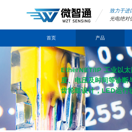
致力于进
光电绝对
首页
产品
光电绝对值编码器
解决方案
服务与支持
研发制造
公司简介
联系我们
EtherNET/IP
工业以太
度、电压及时间等诊断
磁电绝对值编码器
钢铁和冶金
FAQ'S
技术优势
公司简介
联系我们
工程机械自动化
资料下载
创新理念
新闻资讯
定制解决方案
齿轮组设计，LED运行
紧凑型绝对编码器
公司新闻
光电增量编码器
近期展会
微型编码器