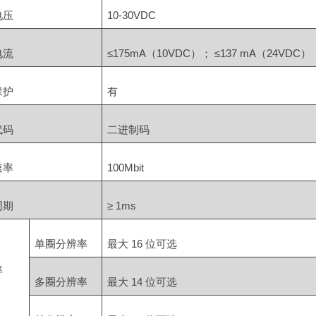
电压
10-30VDC
电流
≤175mA（10VDC）； ≤137 mA（24VDC）
保护
有
代码
二进制码
速率
100Mbit
周期
≥ 1ms
单圈分辨率
最大 16 位可选
率
多圈分辨率
最大 14 位可选