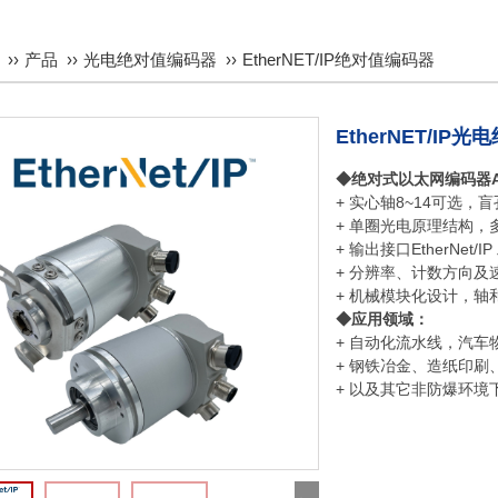
CANopen绝对值编码器
ProfiBus DP绝对值编码器
产品
光电绝对值编码器
EtherNET/IP绝对值编码器
Parallel绝对值编码器
EtherNET/IP光
RS485绝对值编码器
◆绝对式以太网编码器AEP
+ 实心轴8~14可选，
+ 单圈光电原理结构
+ 输出接口EtherNet
+ 分辨率、计数方向
+ 机械模块化设计，
◆应用领域：
+ 自动化流水线，汽车
+ 钢铁冶金、造纸印刷
+ 以及其它非防爆环境