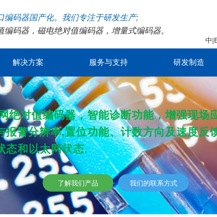
口编码器国产化。我们专注于研发生产;
值编码器
，
磁电绝对值编码器
，
增量式编码器
。
中
|
解决方案
服务与支持
研发制造
SSI绝对值编码器
网
绝对值编码器，智能诊断功能，增强现场
EtherNET/IP绝对值编码器
与报警分辨率,置位功能、计数方向及速度反
软件下载
实验平台
认证证书
售后服务
专利证书
EtherCAT绝对值编码器
状态和以太网状态.
Modbus RTU绝对值编码器
Modbus TCP绝对值编码器
了解我们产品
我们的联系方式
ProfiNet IO绝对值编码器