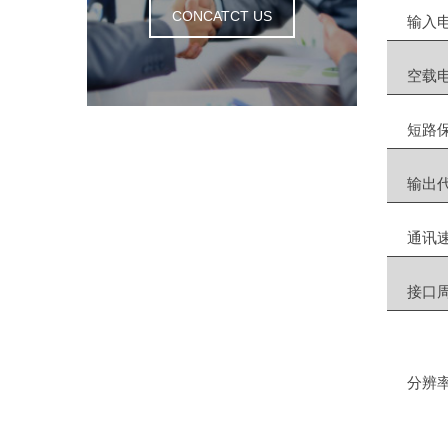
CONCATCT US
输入
空载
短路
输出
通讯
接口
分辨