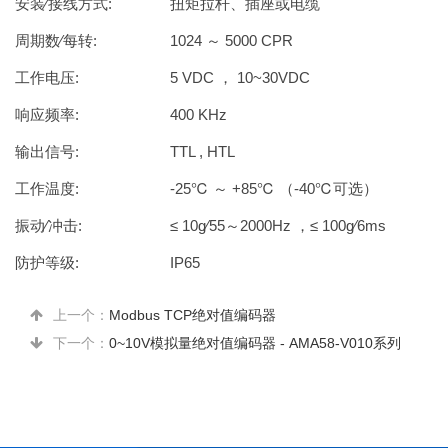
安装∕接线方式:
扭矩拉杆、插座或电缆
周期数∕每转:
1024 ～ 5000 CPR
工作电压:
5 VDC ， 10~30VDC
响应频率:
400 KHz
输出信号:
TTL , HTL
工作温度:
-25℃ ～ +85℃ （-40℃可选）
振动∕冲击:
≤ 10g∕55～2000Hz ，≤ 100g∕6ms
防护等级:
IP65
上一个：
Modbus TCP绝对值编码器
下一个：
0~10V模拟量绝对值编码器 - AMA58-V010系列